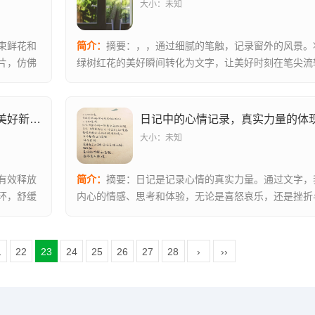
大小：未知
束鲜花和
简介：
摘要：，，通过细腻的笔触，记录窗外的风景。
片，仿佛
绿树红花的美好瞬间转化为文字，让美好时刻在笔尖流
间。描绘自...
晨起十分钟伸展，焕发身心活力，迎接美好新一天
日记中的心情记录，真实力量的体
大小：未知
有效释放
简介：
摘要：日记是记录心情的真实力量。通过文字，
环，舒缓
内心的情感、思考和体验，无论是喜怒哀乐，还是挫折
不仅帮助我...
1
22
23
24
25
26
27
28
›
››