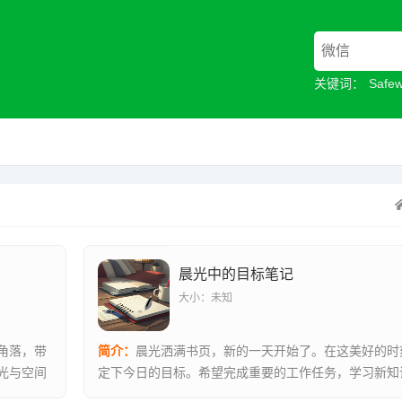
关键词：
Safe
晨光中的目标笔记
大小：未知
角落，带
简介：
晨光洒满书页，新的一天开始了。在这美好的时
光与空间
定下今日的目标。希望完成重要的工作任务，学习新知
能力。也注...