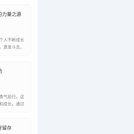
的力量之源
个人不断成长
，激发斗志，
功
勇气前行。这
和成长。通过
好留存