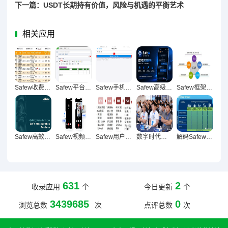
下一篇：USDT长期持有价值，风险与机遇的平衡艺术
相关应用
Safew收费模式深度解析，商业逻辑与用户价值体系全透视
Safew平台注册机制深度解析，邮箱注册支持度与用户权益保障全维度探究
Safew手机号注册争议，安全、隐私与体验的平衡之辩
Safew高级设置全阶段精通指南
Safew框架，重构高效沟通生态的破局之道
Safew高效使用全攻略，从入门到精通的全方位指南
Safew视频通话全维度深度评测，功能与性能的极致解析
Safew用户蜕变实录，从质疑到信赖的真实之旅
数字时代安全生态革新，Safew商业模式的价值重构路径解析
解码Safew市场竞争力，多维视角下的战略优势与未来挑战
631
2
收录应用
个
今日更新
个
3439685
0
浏览总数
次
点评总数
次