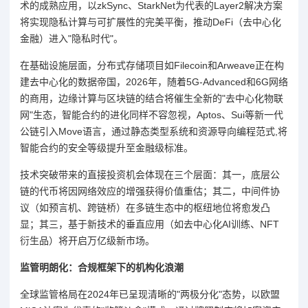
术的成熟应用，以zkSync、StarkNet为代表的Layer2解决方案
将实现隐私计算与可扩展性的完美平衡，推动DeFi（去中心化
金融）进入"隐私时代"。
在基础设施层面，分布式存储项目如Filecoin和Arweave正在构
建去中心化的数据帝国，2026年，随着5G-Advanced和6G网络
的商用，边缘计算与区块链的结合将催生全新的"去中心化物联
网"生态，智能合约的进化同样不容忽视，Aptos、Sui等新一代
公链引入Move语言，通过静态类型系统和资源导向编程范式,将
智能合约的安全等级提升至金融级标准。
技术突破带来的直接投资机会体现在三个层面：其一，底层公
链的代币将因网络效应的增强获得价值重估；其二，中间件协
议（如预言机、跨链桥）在多链生态中的枢纽地位将愈发凸
显；其三，基于新技术的垂直应用（如去中心化AI训练、NFT
衍生品）将开启万亿级新市场。
监管明朗化：合规框架下的机构化浪潮
全球监管格局在2024年已呈现清晰的"两极分化"态势，以欧盟