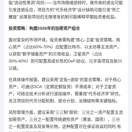
临"流动性黑洞"风险——当市场情绪逆转时，做市商的退出可能
引发连锁反应，项目方的"代币经济学"设计缺陷可能引发"死亡
螺旋",如某些项目的无限增发机制可能稀释早期投资者权益。
投资策略：构建2026年的加密资产组合
面对复杂的市场环境，投资者需构建"核心-卫星"投资策略，核
心资产（占比60%-70%）应配置比特币、以太坊等主流资产，
以获取"数字储备资产"的贝塔收益，卫星资产（占比
30%-40%）则可配置高成长性的DeFi协议、元宇宙项目及新兴
公链。
在具体操作层面，建议采用"定投+波段"的复合策略，对于核心
资产，可通过DCA（定期定额投资）平滑成本；对于卫星资
产，可结合技术分析进行波段操作，需重视"代币经济学"研究，
关注项目的代币分配机制、锁仓计划、治理结构等关键指标。
风险管理方面，建议采用"三三制"原则：三分之一资产配置主流
加密资产，三分之一配置传统避险资产（黄金、国债），三分
之一配置现金及现金等价物，这种配置可在保证收益的同时,有