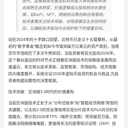
迭代、监管框架完善及机构资金入场将推动市场
向成熟生态转型，价值逻辑或从投机转向长期支
撑，如DeFi、NFT、跨链协议等创新应用落地，
投资者需关注技术突破、合规进展及生态协同效
应，以捕捉技术驱动与合规护航下的增量空间。
站在2024年的十字路口回望，比特币已走过十五载春秋，从最
初的"数字黄金"概念到如今市值突破万亿美元的资产类别，加密
货币市场经历了多次牛熊轮回，当投资者将目光投向2026年，
这个看似遥远的时间节点正随着区块链技术的指数级发展而加
速逼近，本文将从技术革新、监管框架、市场结构、经济周期
四大维度展开，系统论证2026年虚拟币投资的机会与挑战,为投
资者构建前瞻性的决策框架。
技术突破：区块链3.0时代的价值重构
当前区块链技术正处于从"分布式账本"向"智能经济网络"转型的
关键期，以太坊2.0的完全落地将实现分片技术与PoS共识的深
度融合，预计到2026年TPS（每秒交易数）将突破百万级，彻
底解决网络拥堵难题，更值得关注的是零知识证明（ZKP）技