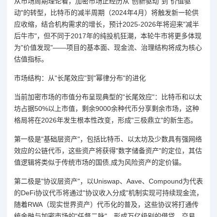
从市场周期理论看，加密市场正经历从"创新驱动"到"价值驱
动"的转型，比特币的减半周期（2024年4月）将触发新一轮供
应收缩，结合机构需求的增长，预计2025-2026年将迎来"减半
后牛市"，但不同于2017年的纯投机狂潮，本轮牛市将更多体现
为"价值发现"——项目的基本面、现金流、治理结构将成为核心
估值指标。
市场结构：从"长尾效应"到"幂律分布"的进化
当前加密市场的市值分布呈现典型的"长尾效应"：比特币和以太
坊占据50%以上市值，剩余9000余种代币分享剩余市场，这种
格局将在2026年发生根本性改变，形成"三极鼎立"的新生态。
第一极是"基础层资产"，包括比特币、以太坊及少数具有强网络
效应的公链代币，这些资产将获得"数字储备资产"的定位，其估
值逻辑将类似于传统市场的国债,成为风险资产的定价锚。
第二极是"协议层资产"，以Uniswap、Aave、Compound为代表
的DeFi协议代币将通过"协议收入分成"机制实现可持续现金流，
随着RWA（现实世界资产）代币化的普及，这些协议将打通传
统金融与加密市场的"任督二脉"，形成万亿级别的借贷、交易、