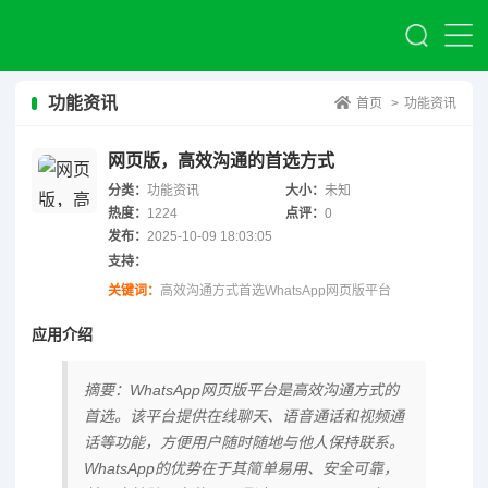
功能资讯
首页
>
功能资讯
网页版，高效沟通的首选方式
分类：
功能资讯
大小：
未知
热度：
1224
点评：
0
发布：
2025-10-09 18:03:05
支持：
关键词：
高效沟通方式首选WhatsApp网页版平台
应用介绍
摘要：WhatsApp网页版平台是高效沟通方式的
首选。该平台提供在线聊天、语音通话和视频通
话等功能，方便用户随时随地与他人保持联系。
WhatsApp的优势在于其简单易用、安全可靠，