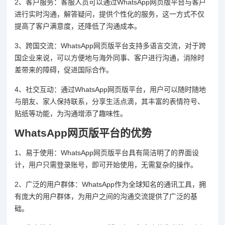
2、客户服务：客服人员可以通过WhatsApp网页版平台与客户
进行实时沟通，解答疑问，提供个性化的服务，这一方式不仅
提高了客户满意度，还降低了沟通成本。
3、跨国交流：WhatsApp网页版平台支持多语言交流，对于跨
国企业来说，可以方便地与海外同事、客户进行沟通，消除时
差带来的障碍，促进国际合作。
4、社交互动：通过WhatsApp网页版平台，用户可以随时随地
与朋友、家人保持联系，分享生活点滴，其丰富的表情符号、
贴纸等功能，为沟通增添了趣味性。
WhatsApp网页版平台的优势
1、易于使用：WhatsApp网页版平台具有简洁明了的界面设
计，用户只需登录账号，即可开始使用，无需复杂的操作。
2、广泛的用户群体：WhatsApp作为全球知名的通讯工具，拥
有庞大的用户群体，为用户之间的沟通交流提供了广泛的基
础。