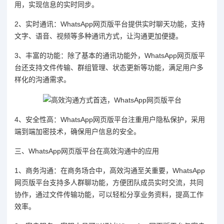
用，实现信息的实时同步。
2、实时通讯：WhatsApp网页版平台提供实时聊天功能，支持
文字、语音、视频等多种通讯方式，让沟通更加便捷。
3、丰富的功能：除了基本的通讯功能外，WhatsApp网页版平
台还支持文件传输、群组管理、状态更新等功能，满足用户多
样化的沟通需求。
4、安全性高：WhatsApp网页版平台注重用户隐私保护，采用
端到端加密技术，确保用户信息的安全。
三、WhatsApp网页版平台在高效沟通中的应用
1、商务沟通：在商务场合中，高效沟通至关重要，WhatsApp
网页版平台支持多人群聊功能，方便团队成员实时交流，共同
协作，通过文件传输功能，可以轻松分享业务资料，提高工作
效率。