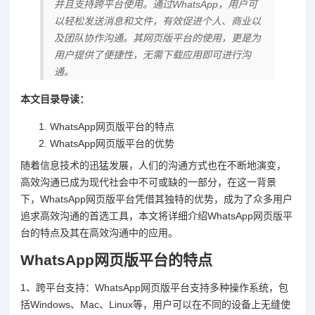
并且支持跨平台使用。通过WhatsApp，用户可
以轻松发送消息和文件，有效促进个人、商业以
及团队协作沟通。其网页版平台的使用，更是为
用户提供了便捷性，无需下载应用即可进行沟
通。
本文目录导读：
WhatsApp网页版平台的特点
WhatsApp网页版平台的优势
随着信息技术的迅猛发展，人们的沟通方式也在不断地演变，
高效沟通已成为现代社会中不可或缺的一部分，在这一背景
下，WhatsApp网页版平台凭借其独特的优势，成为了众多用户
追求高效沟通的首选工具，本文将详细介绍WhatsApp网页版平
台的特点及其在高效沟通中的应用。
WhatsApp网页版平台的特点
1、跨平台支持：WhatsApp网页版平台支持多种操作系统，包
括Windows、Mac、Linux等，用户可以在不同的设备上无缝使