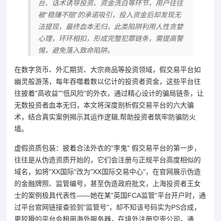
台、话术诱导投资、资金洗白等环节，用户往往
被“稳赚不赔”的承诺吸引，投入资金后却发现无
法提现，最终血本无归，此类陷阱利用人性贪婪
心理，环环相扣，形成完整犯罪链条，需提高警
惕，避免落入致命陷阱。
在数字货币、外汇期货、大宗商品等投资领域，假交易平台如
幽灵般游荡，每年吞噬着数以亿计的投资者资金，这些平台往
往披着"高收益""低风险"的外衣，通过精心设计的骗局链条，让
无数投资者血本无归，本文将深度剖析假交易平台的六大骗
术，结合真实案例揭示其运作逻辑,帮助投资者筑牢防骗防火
墙。
虚假资质包装：披着合法外衣的"李鬼" 假交易平台的第一步，
往往是从伪造资质开始的，它们会注册与正规平台高度相似的
域名，如将"XX国际"改为"XX国际交易中心"，在官网展示伪造
的金融牌照、监管编号，甚至伪造政府批文，上海投资者王女
士的案例极具代表性——她在某"英国FCA监管"平台开户时，通
过平台官网链接查验到"监管号"，却不知该号码实为PS合成，
更狡猾的平台会租用海外服务器，在境外注册空壳公司，通