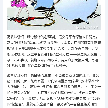
高收益诱饵：精心设计的心理陷阱 假交易平台深谙人性弱点，
常以"日赚3%""保本高息"等噱头吸引投资者，广州的陈先生就曾
被"新手专享1888美元体验金"的广告吸引，却在首单盈利后发
现无法提现，这些平台还会制造"盈利幻觉"——通过伪造交易记
录，让新手账户初期显示高额收益，待用户加大投入后，再通
过"系统故障""账户异常"等借口冻结资金。
设置提现障碍：资金链的最后一环 当投资者试图提现时，假交
易平台的真面目彻底暴露，它们会设置层层障碍：要求缴纳"个
人所得税""账户解冻金""保证金"等名目繁多的费用，北京张女士
的遭遇令人唏嘘——她在某平台盈利50万元后，被要求先支付
10%的"出金手续费"，随后又被以"涉嫌洗钱"为由要求再付20%
的"保证金"，最终损失全部本金，更恶劣的平台会直接关闭网