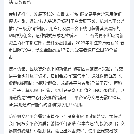
站,卷款跑路。
传销式推广：发展下线的"病毒式"扩散 假交易平台常采用传销
模式扩张，通过"拉人头返佣"吸引用户发展下线，杭州某平台曾
推出"三级分销"制度，用户每发展一名下线可获得其交易额的
5%作为佣金，这种模式形成恶性循环——平台需要不断吸纳新
资金填补前期窟窿，最终必然崩盘，2023年浙江警方破获的"云
币国际"案中，涉案金额高达17亿元,受害者遍布全国28个省
市。
技术伪装：区块链外衣下的新骗局 随着区块链技术兴起，假交
易平台也升级了骗术，它们会发行"空气币"，通过伪造白皮书、
虚假K线图制造"暴涨"假象，成都某平台曾发行"量子币"，声称
与量子计算机项目挂钩，实则只是毫无价值的ERC-20代币，更
隐蔽的是"去中心化交易所"骗局——平台宣称交易无需KYC认
证,实则通过智能合约漏洞窃取用户私钥。
防范假交易平台需要多管齐下：投资者应通过证监会、银保监
会官网核实平台资质；警惕任何承诺"保本高息"的投资项目；交
易前务必进行小额测试，验证出入金流程；使用正规交易软